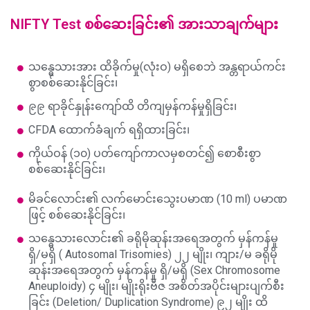
NIFTY Test
စစ်ဆေးခြင်း၏ အားသာချက်များ
သန္ဓေသားအား ထိခိုက်မှု(လုံးဝ) မရှိစေဘဲ အန္တရာယ်ကင်း
စွာစစ်ဆေးနိုင်ခြင်း၊
၉၉ ရာခိုင်နှုန်းကျော်ထိ တိကျမှန်ကန်မှုရှိခြင်း၊
CFDA ထောက်ခံချက် ရရှိထားခြင်း၊
ကိုယ်ဝန် (၁၀) ပတ်ကျော်ကာလမှစတင်၍ စောစီးစွာ
စစ်ဆေးနိုင်ခြင်း၊
မိခင်လောင်း၏ လက်မောင်းသွေးပမာဏ (10 ml) ပမာဏ
ဖြင့် စစ်ဆေးနိုင်ခြင်း၊
သန္ဓေသားလောင်း၏ ခရိုမိုဆုန်းအရေအတွက် မှန်ကန်မှု
ရှိ/မရှိ ( Autosomal Trisomies) ၂၂ မျိုး၊ ကျား/မ ခရိုမို
ဆုန်းအရေအတွက် မှန်ကန်မှု ရှိ/မရှိ (Sex Chromosome
Aneuploidy) ၄ မျိုး၊ မျိုးရိုးဗီဇ အစိတ်အပိုင်းများပျက်စီး
ခြင်း (Deletion/ Duplication Syndrome) ၉၂ မျိုး ထိ