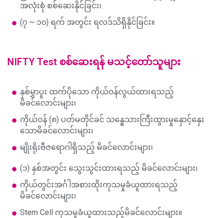
အလုံးစုံ စစ်ဆေးနိုင်ခြင်း၊
(၇ ~ ၁၀) ရက် အတွင်း ရလဒ်သိရှိနိုင်ခြင်း။
NIFTY Test
စစ်ဆေးရန် မသင့်တော်သူများ
နှစ်မွှာပူး ထက်ပိုသော ကိုယ်ဝန်လွယ်ထားရသည့်
မိခင်လောင်းများ၊
ကိုယ်ဝန် (၈) ပတ်မတိုင်ခင် သန္ဓေသားကြီးထွားမှုနှောင့်နှေး
သောမိခင်လောင်းများ၊
မျိုးရိုးဗီဇရောဂါရှိသည့် မိခင်လောင်းများ၊
(၁) နှစ်အတွင်း သွေးသွင်းထားရသည့် မိခင်လောင်းများ၊
ကိုယ်တွင်းအင်္ဂါအစားထိုးကုသမှုခံယူထားရသည့်
မိခင်လောင်းများ၊
Stem Cell ကုသမှုခံယူထားသည့်မိခင်လောင်းများ။