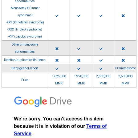
abnormalities
-Monosomy X (Turner
syndrome)
-XXY (Klinefelter syndrome)
-XXX (Triple X syndrome)
-XYY (Jacobs syndrome)
Other chromosome
abnormalities
Deletion/duplication 84 items
Baby gender report
Y Chromosome
1,625,000
1,950,000
2,600,000
2,600,000
Price
MMK
MMK
MMK
MMK