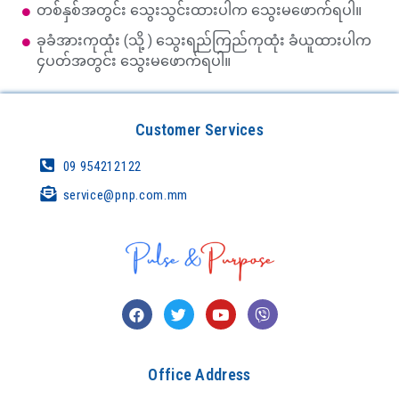
တစ်နှစ်အတွင်း သွေးသွင်းထားပါက သွေးမဖောက်ရပါ။
ခုခံအားကုထုံး (သို့ ) သွေးရည်ကြည်ကုထုံး ခံယူထားပါက
၄ပတ်အတွင်း သွေးမဖောက်ရပါ။
Customer Services
09 954212122
service@pnp.com.mm
Office Address