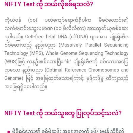
NIFTY Test ကို ဘယ်လိုစစ်ရသလဲ?
ကိုယ်ဝန် (၁၀) ပတ်ကျော်ရောက်ရှိပါက မိခင်လောင်း၏
လက်မောင်းသွေးပမာဏ (၁၀ မီလီလီတာ) အားထုတ်ယူစစ်ဆေး
ရပါမည်။ Cell-free fetal DNA (cffDNA) များအား မျိုးရိုးဗီဇ
စစ်ဆေးသည့် နည်းပညာ (Massively Parallel Sequencing
Technology (MPS), Whole Genome Sequencing Technology
(WGS)ဖြင့် ကနဦးစစ်ဆေးပြီး “စံ” မျိုးရိုးဗီဇကို စစ်ဆေးအဖြေ
ရှာသော နည်းပညာ (Optimal Reference Chromosomes and
Genome) ဖြင့် အဖြေထုတ်သောကြောင့်
မှန်ကန်မှု တိကျသည့်
အဖြေရရှိစေပါသည်။
NIFTY Test ကို ဘယ်သူတွေ ပြုလုပ်သင့်သလဲ?
မိမိရင်သွေး၏ ခရိုမိုဆုန်း အရေအတွက် မှန်/ မမှန် သိရှိလို