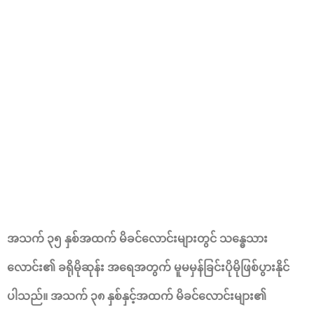
အသက် ၃၅ နှစ်အထက် မိခင်လောင်းများတွင် သန္ဓေသား
လောင်း၏ ခရိုမိုဆုန်း အရေအတွက် မူမမှန်ခြင်းပိုမိုဖြစ်ပွားနိုင်
ပါသည်။ အသက် ၃၈ နှစ်နှင့်အထက် မိခင်လောင်းများ၏