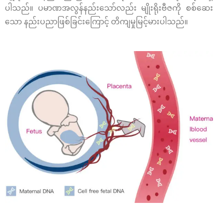
ပါသည်။ ပမာဏအလွန်နည်းသော်လည်း
မျိုးရိုးဗီဇကို စစ်ဆေး
သော နည်းပညာဖြစ်ခြင်းကြောင့် တိကျမှုမြင့်မားပါသည်။