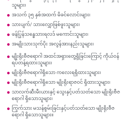
သူများ၊
အသက် ၃၅ နှစ်အထက် မိခင်လောင်းများ၊
သားပျက်/ သားလျှောဖြစ်ဖူးသူများ၊
ဖန်ပြွန်သန္ဓေသားရလဒ် မကောင်းသူများ၊
အမျိုးသားသုက်ပိုး အလွန်အားနည်းသူများ၊
မျိုးရိုးဗီဇရောဂါ အထင်အရှားတွေ့ရှိခြင်းကြောင့် ကိုယ်ဝန်
ရပ်တန့်ရထားသူများ၊
မျိုးရိုးဗီဇရောဂါရှိသော ကလေးရရှိထားသူများ၊
မျိုးရိုးဗီဇရောဂါရှိသော မျိုးရိုးရာဇဝင် ရှိထားသူများ၊
သာလက်ဆီးမီးယားနှင့် သွေးနှင့်ပတ်သတ်သော မျိုးရိုးဗီဇ
ရောဂါ ရှိသောသူများ၊
ကြွက်သား မသန်စွမ်းခြင်းနှင့်ပတ်သတ်သော မျိုးရိုးဗီဇ
ရောဂါ ရှိသောသူများ။