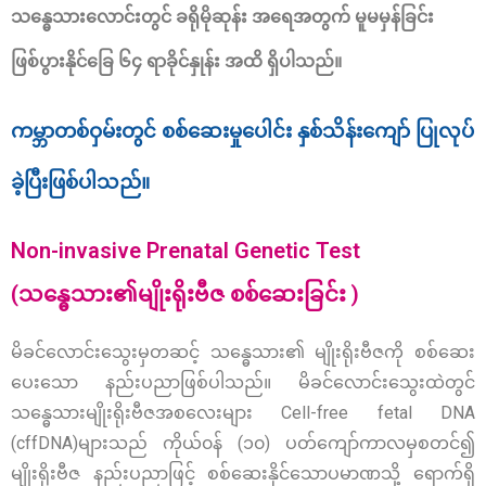
သန္ဓေသားလောင်းတွင် ခရိုမိုဆုန်း အရေအတွက် မူမမှန်ခြင်း
ဖြစ်ပွားနိုင်ခြေ ၆၄ ရာခိုင်နှုန်း အထိ ရှိပါသည်။
ကမ္ဘာတစ်ဝှမ်းတွင် စစ်ဆေးမှုပေါင်း နှစ်သိန်းကျော် ပြုလုပ်
ခဲ့ပြီးဖြစ်ပါသည်။
Non-invasive Prenatal Genetic Test
(သန္ဓေသား၏မျိုးရိုးဗီဇ စစ်ဆေးခြင်း )
မိခင်လောင်းသွေးမှတဆင့် သန္ဓေသား၏ မျိုးရိုးဗီဇကို စစ်ဆေး
ပေးသော နည်းပညာဖြစ်ပါသည်။ မိခင်လောင်းသွေးထဲတွင်
သန္ဓေသားမျိုးရိုးဗီဇအစလေးများ
Cell-free fetal DNA
(cffDNA)များသည် ကိုယ်၀န် (၁၀) ပတ်ကျော်ကာလမှစတင်၍
မျိုးရိုးဗီဇ နည်းပညာဖြင့် စစ်ဆေးနိုင်သောပမာဏသို့
ရောက်ရှိ