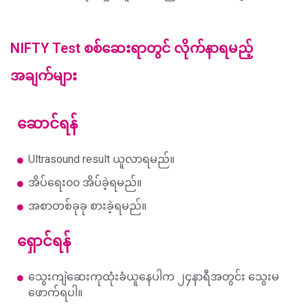
NIFTY Test
စစ်ဆေးရာတွင် လိုက်နာရမည့်
အချက်များ
ဆောင်ရန်
Ultrasound result ယူလာရမည်။
အိပ်ရေး၀၀ အိပ်ခဲ့ရမည်။
အစာတစ်ခုခု စားခဲ့ရမည်။
ရှောင်ရန်
သွေးကျဲဆေးကုထုံးခံယူနေပါက ၂၄နာရီအတွင်း သွေးမ
ဖောက်ရပါ။